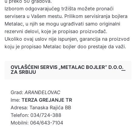
u preko 50 gradova.
Izborom odgovarajućeg tržišta možete pronaći
servisera u Vašem mestu. Prilikom servisiranja bojlera
Metalac, u njih se mogu ugrađivati samo originalni
rezervni delovi, koje je propisao proizvođač.
Ukoliko ovaj uslov nije ispunjen, garancija na proizvod
koju je propisao Metalac bojler doo prestaje da važi.
OVLAŠĆENI SERVIS „METALAC BOJLER“ D.O.O.
ZA SRBIJU
Grad:
ARANĐELOVAC
Ime:
TERZA GREJANJE TR
Adresa: Tanaska Rajića BB
Telefon: 034/724-388
Mobilni: 064/643-7104