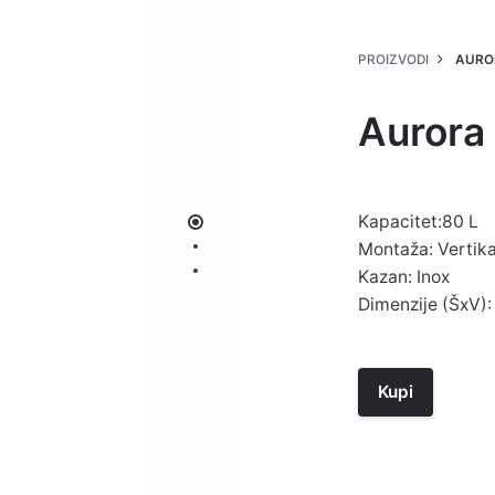
PROIZVODI
AUROR
Aurora
Kapacitet:80 L
Montaža: Vertika
Kazan: Inox
Dimenzije (ŠxV
Kupi