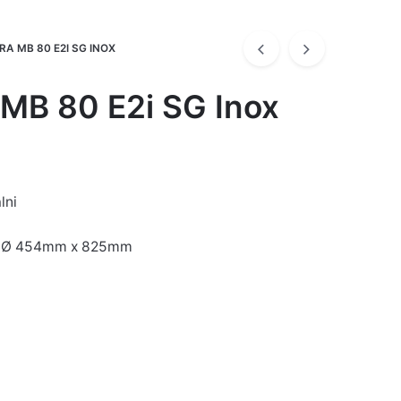
A MB 80 E2I SG INOX
 MB 80 E2i SG Inox
lni
): Ø 454mm x 825mm