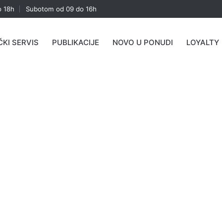
o 18h
Subotom od 09 do 16h
ČKI SERVIS
PUBLIKACIJE
NOVO U PONUDI
LOYALTY