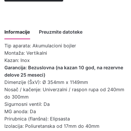
Informacije
Preuzmite datoteke
Tip aparata: Akumulacioni bojler
Montaža: Vertikalni
Uputstvo za
Kazan: Inox
instalaciju,
Garancija: Bezuslovna (na kazan 10 god, na rezervne
upotrebu i
delove 25 meseci)
održavanje
Preuzmite ovde
Dimenzije (ŠxV): Ø 354mm x 1149mm
bojlera
Nosač / kačenje: Univerzalni / raspon rupa od 240mm
srednjih
do 300mm
litraža
Sigurnosni ventil: Da
Tehničke
MG anoda: Da
Preuzmite ovde
karakteristike
Prirubnica (flanšna): Elipsasta
Izolacija: Poliuretanska od 17mm do 40mm