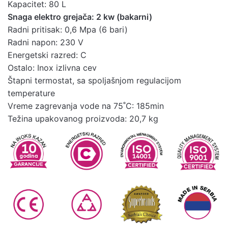
Energetska
Kapacitet: 80 L
Preuzmite ovde
nalepnica
Snaga elektro grejača: 2 kw (bakarni)
Radni pritisak: 0,6 Mpa (6 bari)
Radni napon: 230 V
Energetski razred: C
Ostalo: Inox izlivna cev
Štapni termostat, sa spoljašnjom regulacijom
temperature
Vreme zagrevanja vode na 75˚C: 185min
Težina upakovanog proizvoda: 20,7 kg