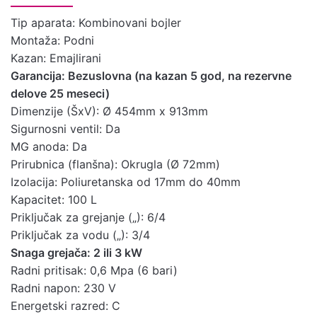
Tip aparata: Kombinovani bojler
Montaža: Podni
Uputstvo za
Kazan: Emajlirani
instalaciju,
Garancija: Bezuslovna (na kazan 5 god, na rezervne
upotrebu i
delove 25 meseci)
održavanje
Preuzmite ovde
Dimenzije (ŠxV): Ø 454mm x 913mm
bojlera
Sigurnosni ventil: Da
srednjih
MG anoda: Da
litraža
Prirubnica (flanšna): Okrugla (Ø 72mm)
Tehničke
Izolacija: Poliuretanska od 17mm do 40mm
Preuzmite ovde
karakteristike
Kapacitet: 100 L
Priključak za grejanje („): 6/4
Tabela
Priključak za vodu („): 3/4
tehničkih
Snaga grejača: 2 ili 3 kW
Preuzmite ovde
karakteristika
Radni pritisak: 0,6 Mpa (6 bari)
bojlera
Radni napon: 230 V
Energetski razred: C