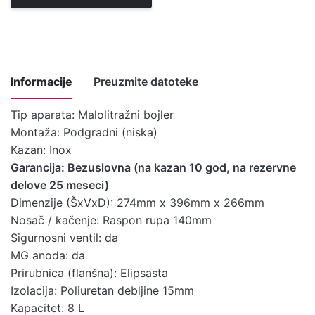
Informacije
Preuzmite datoteke
Tip aparata: Malolitražni bojler
Montaža: Podgradni (niska)
Uputstvo za
Kazan: Inox
instalaciju,
Garancija: Bezuslovna (na kazan 10 god, na rezervne
upotrebu i
Preuzmite ovde
delove 25 meseci)
održavanje
Dimenzije (ŠxVxD): 274mm x 396mm x 266mm
malolitražnih
Nosač / kačenje: Raspon rupa 140mm
bojlera
Sigurnosni ventil: da
Tehničke
MG anoda: da
Preuzmite ovde
karakteristike
Prirubnica (flanšna): Elipsasta
Izolacija: Poliuretan debljine 15mm
Ugradnja
Preuzmite ovde
Kapacitet: 8 L