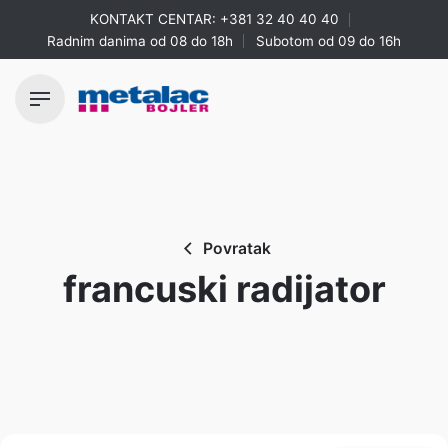
Skip
KONTAKT CENTAR:
+381 32 40 40 40
to
Radnim danima od 08 do 18h
Subotom od 09 do 16h
content
Povratak
francuski radijator