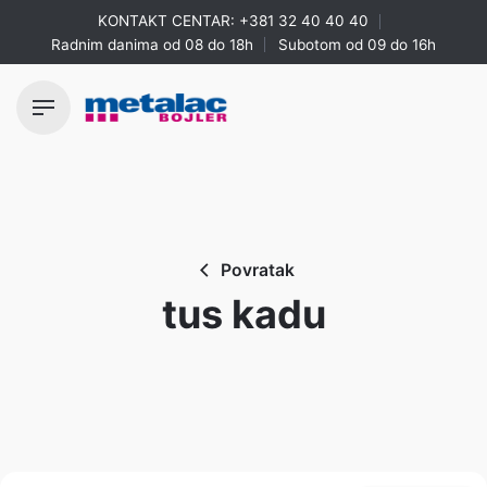
Skip
KONTAKT CENTAR:
+381 32 40 40 40
to
Radnim danima od 08 do 18h
Subotom od 09 do 16h
content
Povratak
tus kadu