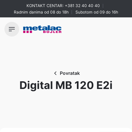
Skip
KONTAKT CENTAR:
+381 32 40 40 40
to
Radnim danima od 08 do 18h
Subotom od 09 do 16h
content
Povratak
Digital MB 120 E2i