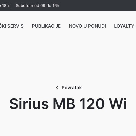
o 18h
Subotom od 09 do 16h
ČKI SERVIS
PUBLIKACIJE
NOVO U PONUDI
LOYALTY
Povratak
Sirius MB 120 Wi