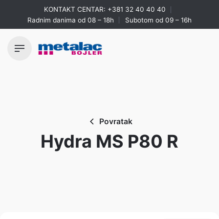
Skip
KONTAKT CENTAR:
+381 32 40 40 40
to
Radnim danima od 08 – 18h
Subotom od 09 – 16h
content
Povratak
Hydra MS P80 R