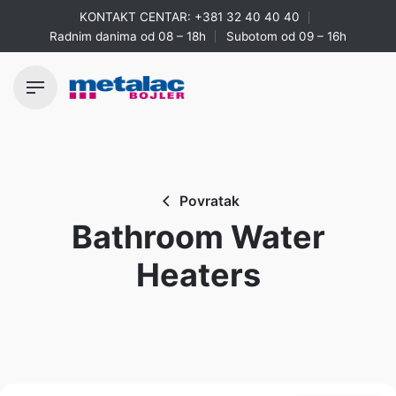
Skip
KONTAKT CENTAR:
+381 32 40 40 40
to
Radnim danima od 08 – 18h
Subotom od 09 – 16h
content
Povratak
Bathroom Water
Heaters