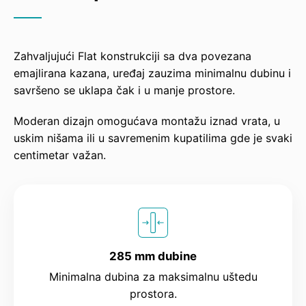
Zahvaljujući Flat konstrukciji sa dva povezana
emajlirana kazana, uređaj zauzima minimalnu dubinu i
savršeno se uklapa čak i u manje prostore.
Moderan dizajn omogućava montažu iznad vrata, u
uskim nišama ili u savremenim kupatilima gde je svaki
centimetar važan.
285 mm dubine
Minimalna dubina za maksimalnu uštedu
prostora.