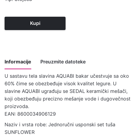
Kupi
Informacije
Preuzmite datoteke
U sastavu tela slavina AQUABI bakar učestvuje sa oko
60% čime se obezbeđuje visok kvalitet legure. U
Tehnički
Preuzmite ovde
slavine AQUABI ugrađuju se SEDAL keramički mešači,
crtež
koji obezbeđuju precizno mešanje vode i dugovečnost
Uputstvo za
proizvoda.
ugradnju,
EAN: 8600034906129
Preuzmite ovde
upotrebu i
Naziv i vrsta robe: Jednoručni usponski set tuša
održavanje
SUNFLOWER