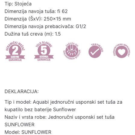
Tip: Stojeća
Garantna
Preuzmite ovde
Dimenzija navoja tuša: fi 62
izjava
Dimenzija (ŠxV): 250×15 mm
Dimenzija navoja prebacivača: G1/2
Dužina tuš creva (m): 1.5
DEKLARACIJA:
Tip i model: Aquabi jednoručni usponski set tuša za
kupatilo bez baterije Sunflower
Naziv i vrsta robe: Jednoručni usponski set tuša
SUNFLOWER
Model: SUNFLOWER